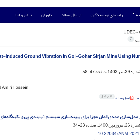
یه
راهنمای نویسندگان
ارسال مقاله
داوران
تماس با ما
 =
UDEC
7
ات:
st-Induced Ground Vibration in Gol-Gohar Sirjan Mine Using Nu
47-58
Moein Bahadori؛ Mahdi Bemani؛  Atighi
1.45 M
ه
اصل مقاله
ز مدل‌سازی عددی المان مجزا برای بهینه‌سازی سیستم آب‌بندی پی و تکیه‌گاه‌
23-34
10.22034/ANM.2021