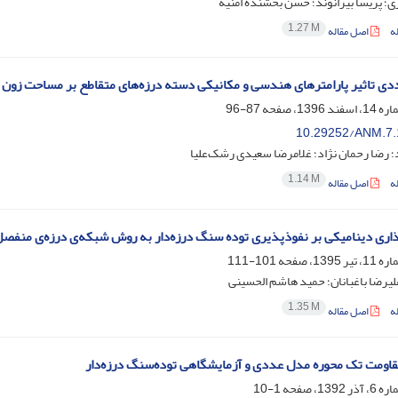
ی؛ پریسا بیرانوند؛ حسن بخشنده امنیه
1.27 M
ه
اصل مقاله
ی تاثیر پارامترهای هندسی و مکانیکی دسته درزه‌های متقاطع بر مساحت زون
87-96
10.29252/ANM.7.
؛ رضا رحمان نژاد؛ غلامرضا سعیدی رشک‌علیا
1.14 M
ه
اصل مقاله
گذاری دینامیکی بر نفوذپذیری توده سنگ درزه‌دار به روش شبکه‌ی درزه‌ی منفصل
101-111
لیرضا باغبانان؛ حمید هاشم الحسینی
1.35 M
ه
اصل مقاله
اومت تک محوره مدل عددی و آزمایشگاهی توده‌سنگ درزه‌دار
1-10