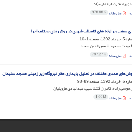
ی زاده؛ رضا رحمان نژاد
978.88 K
ه
اصل مقاله
اری سطحی بر لوله های فاضلاب شهری در روش های مختلف اجرا
1-10
رف وند؛ مسعود شمس الدین سعید
797.27 K
ه
اصل مقاله
ش‌های عددی مختلف در تحلیل پایداری مغار نیروگاه زیر زمینی مسجد سلیمان
89-98
موسی زاده؛ کامران گشتاسبی؛ عبدالهادی قزوینیان
1.66 M
ه
اصل مقاله