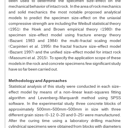
been used to determine the specimen size-effect on the
mechanical behavior of intact rock. In the area of rock mechanics
and solid mechanics, the most notable proposed analytical
models to predict the specimen size-effect on the uniaxial
compressive strength are including the Weibull statistical theory
(1951), the Hoek and Brown empirical theory (1980), the
specimen size-effect model using fracture energy theory
(Bazant, 1983 and 1984), the multi-fractal scaling model
(Carpinteri et al., 1995), the fractal fracture size-effect model
(Bazant, 1997) and the unified size-effect model for intact rock
(Masoumi et al., 2015). To specify the application scope of these
models in the rock and concrete specimens, few significant study
have so far been carried out.
Methodology and Approaches
Statistical analysis of this study, were conducted in each size-
effect model by means of a non-linear least-squares fitting
algorithm and Levenberg-Marquardt method using SPSS
software. In the experimental study, three concrete blocks of
approximately 500mm×500mm×500mm in size with three
different grain sizes (0-12, 0-20 and 0-25) were manufactured.
After the curing time, using a laboratory drilling machine,
cylindrical specimens were obtained from blocks with diameters