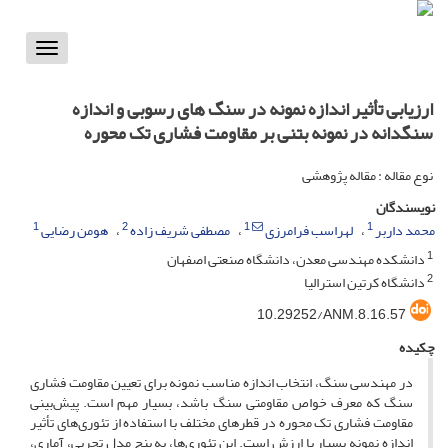
Toggle
vigation
ارزیابی تأثیر اندازه نمونه در سنگ های رسوبی و اندازه
سنگدانه در نمونه بتنی بر مقاومت فشاری تک محوره
نوع مقاله : مقاله پژوهشی
نویسندگان
1
2
1
1
محمد داربر
لهراسب فرامرزی
مصطفی شریف زاده
هومن رضایی
1
دانشکده مهندسی معدن، دانشگاه صنعتی اصفهان
2
دانشگاه کرتین استرالیا
10.29252/ANM.8.16.57
چکیده
در مهندسی سنگ، انتخاب اندازه مناسب نمونه برای تعیین مقاومت فشاری
سنگ که معرف خواص مقاومتی سنگ باشد، بسیار مهم است. پیش‌بینی
مقاومت فشاری تک محوره در قطرهای مختلف با استفاده از تئوری‌های تأثیر
اندازه نمونه بسیار با ارزش است. این تئوری‌ها، به پنج مدل تجربی، آماری،