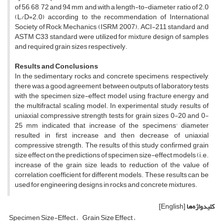
of 56, 68, 72 and 94 mm and with a length-to-diameter ratio of 2.0
(L/D=2.0) according to the recommendation of International
Society of Rock Mechanics (ISRM, 2007). ACI-211 standard and
ASTM C33 standard were utilized for mixture design of samples
and required grain sizes respectively.
Results and Conclusions
In the sedimentary rocks and concrete specimens, respectively,
there was a good agreement between outputs of laboratory tests
with the specimen size-effect model using fracture energy and
the multifractal scaling model. In experimental study, results of
uniaxial compressive strength tests for grain sizes 0-20 and 0-
25 mm indicated that increase of the specimens' diameter
resulted in first increase and then decrease of uniaxial
compressive strength. The results of this study confirmed grain
size effect on the predictions of specimen size-effect models (i.e.
increase of the grain size, leads to reduction of the value of
correlation coefficient for different models. These results can be
used for engineering designs in rocks and concrete mixtures.
کلیدواژه‌ها
[English]
Specimen Size-Effect
Grain Size Effect