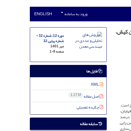
ورود به سامانه
ENGLISH
ن کیش،
دوره 12، شماره 32 -
شماره پیاپی 32
مهر 1401
صفحه
1-9
فایل ها
XML
1.27 M
اصل مقاله
ز است.
چکیده تفصیلی
ان، فهلیان،
سورمه، نیریز، دشتک، دالان و فراقان با گامای طبیعی بالا و انجام آنالیز پیرولیز راک ـ ایول 6 صورت گرفت. مقدار کربن آلی کل نمونه‌ها بین 0/16 تا 1/6 درصد
ن زایی
سابقه مقاله
ل‌سازی