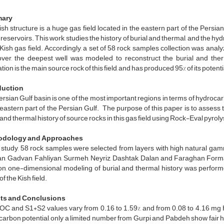
ary
sh structure is a huge gas field located in the eastern part of the Persia
reservoirs. This work studies the history of burial and thermal, and the h
 Kish gas field. Accordingly, a set of 58 rock samples collection was analyz
ver, the deepest well was modeled to reconstruct the burial and ther
ion is the main source rock of this field, and has produced 95% of its potentia
duction
rsian Gulf basin is one of the most important regions in terms of hydrocarb
 eastern part of the Persian Gulf. The purpose of this paper is to asses
 and thermal history of source rocks in this gas field using Rock-Eval pyrolysi
odology and Approaches
s study, 58 rock samples were selected from layers with high natural gam
n, Gadvan, Fahliyan, Surmeh, Neyriz, Dashtak, Dalan and Faraghan Formatio
ion, one-dimensional modeling of burial and thermal history was perf
of the Kish field.
ts and Conclusions
OC and S1+S2 values vary from 0.16 to 1.59%, and from 0.08 to 4.16 mg 
arbon potential, only a limited number from Gurpi and Pabdeh show fair h