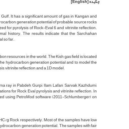
چکیده
[English]
n Gulf. It has a significant amount of gas in Kangan and
ydrocarbon generation potential of probable source rocks
ed for pyrolysis of Rock-Eval 6 and vitrinite reflection.
mal history. The results indicate that the Sarchahan
l so far.
on resources in the world. The Kish gas field is located
s the hydrocarbon generation potential and to model the
s, vitrinite reflection, and a 1D model.
ma ray in Pabdeh, Gurpi, Ilam, Lafan, Sarvak, Kazhdumi,
ns for Rock Eval pyrolysis and vitrinite reflection. In
ormed using PetroMod software (2011-Schlumberger) on
HC/g Rock, respectively. Most of the samples have low
ydrocarbon generation potential. The samples with fair