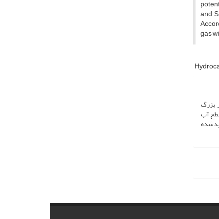
potent
and S
Accord
gas wi
Hydroca
 بزرگ
سطح آب
لیدشده