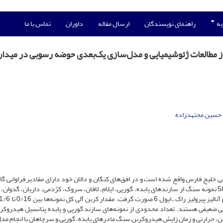
یه
راهنمای نویسندگان
ارسال مقاله
داوران
تماس با ما
از مطالعات ژئوشیمیایی و مدل‌سازی یک‌بعدی حوضه رسوبی در میدا
حسین مجتهدزاده
یج فارس واقع شده است و در افق‌های کنگان و دالان خود دارای مقادیر فراوانی گا
ارزیابی توان هیدروکربن زایی سنگ مادرهای محتمل با انتخاب 58 نمونه سنگ از سازندهای پابده، گورپی، ایلام، لافان، سروک، کژدمی، داریان، گدو
یی ضعیفی هستند. تعداد محدودی از نمونه‌های سازند گورپی و پابده پتانسیل هیدروکرب
فین، حرارتی و زمان زایش هیدروکربن سنگ مادرهای پابده، گورپی و سرچاهان با انجام مد