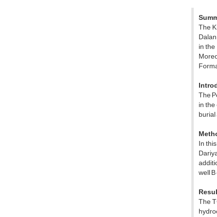
Summ
The Ki
Dalan 
in the
Moreo
Format
Intro
The Pe
in the
burial
Meth
In thi
Dariya
addit
well B 
Resul
The T
hydroc