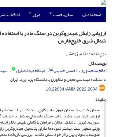
صفحه اصلی
سخن نخست
مرور
اطلاعات نشر
ارزیابی زایش هیدروکربن در سنگ مادر با استفاده 
شمال شرق خلیج‌فارس
نوع مقاله : مقاله پژوهشی
نویسندگان
اعظم سلحشوری
احسان حسینی
عبدالحمید انصاری
سید 
دانشکده مهندسی معدن و متالورژی، دانشگاه یزد، یزد، ایران
10.22034/ANM.2022.2604
چکیده
میدان کیش یک میدان فوق عظیم گازی است که در قسمت شرقی خل
وزنی متغیر است. بیشتر نمونه‌ها دارای پتانسیل هیدروکربن زا
متوسط با بلوغ پایین را از خود نشان دادند. بررسی تاریخچه تد