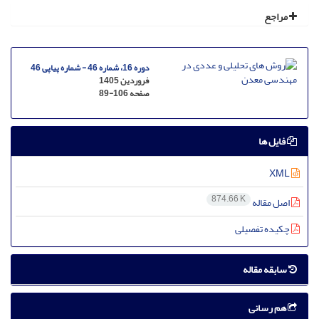
مراجع
دوره 16، شماره 46 - شماره پیاپی 46
فروردین 1405
صفحه
89-106
فایل ها
XML
874.66 K
اصل مقاله
چکیده تفصیلی
سابقه مقاله
هم رسانی