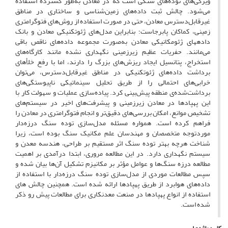
ویژگی‌های توده‌های سنگی است که در معادن به‌طور گسترده استفاده
می‌شود. چالش ثبت داده‌های زمین‌شناسی و ساختاری در مناطق
غیرقابل‌دسترس معادن، حتی در صورت استفاده از روش‌های فتوگرامتری
زمینی، کماکان پابرجاست؛ بنابراین مدل‌های ژئوتکنیکی معادن و بانک
داده­های ژئومکانیکی معادن به‌صورت مجموعه داده‌های ناقص باقی
می‌مانند. حفریات عظیم زیرزمینی نگهداری نشده مانند کارگاه‌های
استخراج، پتانسیل ایجاد ریزش‌های بزرگ را دارند، اما با رفع خلأهای
برداشت داده‌های ژئوتکنیکی در مناطق غیرقابل‌دسترس، می‌توان
خرابی‌های احتمالی را از طریق تحلیل سینماتیکی ناپیوستگی‌های
برداشت‌شده‌ی منطقه پیش‌بینی کرد. پیاده‌سازی عملیات و سهولت کار با
این پهپادها در معادن زیرزمینی و پیشرفت‌های اخیر در سیستم‌های
تشخیص موانع، امکان بررسی‌های دقیق‌تر و انجام فتوگرامتری در معادن را
فراهم کرده است. همواره مسئله مدل‌سازی توده سنگ درزه‌دار
موردتوجه متخصصان و مهندسان علم مکانیک سنگ بوده است، زیرا
شناخت هرچه بهتر توده سنگ اثر مستقیم بر طراحی، هندسه معدن و
سیستم نگهداری دارد. در این مطالعه مروری، ابتدا درآمدی بر اهمیت
مطالعه درزه سنگ‌ها و عوامل مؤثر بر مکانیزم تشکیل آن‌ها بیان شده و
سپس مطالعات موردی از مدل‌سازی توده سنگ درزه‌دار با استفاده از
داده‌های هوابرد از طریق پهپادها ارائه شده است. همچنین چالش های
استفاده از انواع پهپادها در صنعت معدنکاری برای مطالعات پیش رو ذکر
شده است.