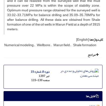
and it can be realized from the surveyed well that the mud
pressure over 22 MPa is within the scope of stability zone.
Optimum mud pressure range obtained for the surveyed well is
33.02-33.71MPa for balance drilling and 35.09-35.78MPa for
after balance drilling. All these data are obtained from Shale
formation of one of the oil wells in Marun Field at a depth of 3915
meters.
کلیدواژه‌ها
[English]
Numerical modeling
Wellbore
Marun field
Shale formation
مراجع
دوره 8، شماره 15
تیر 1397
صفحه
115-130
فایل ها