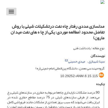
Toggle
vigation
مدلسازی عددی رفتار چاه نفت درتشکیلات شیلی با روش
تفاضل محدود (مطالعه موردی: یکی از چا ه های نفت مید ان
مارون)
نوع مقاله : یادداشت فنی
نویسندگان
سینا شهبازی
مهدی حسینی
گروه مهندسی معدن، دانشگاه بین‌المللی امام خمینی(ره)
10.29252/ANM.8.15.115
چکیده
90 درصد مشکلات ناپایداری چاه‌ها مربوط به حفاری در سازندهای شیلی رخ
می‌دهد. از طرفی سازند‌های شیلی در 75 درصد مقاطع حفاری شده در
ایران یافت می‌شوند که سبب بروز تعدادی از مشکلات مانند فروپاشی کامل
یا جزئی چاه و یا حتی از دست دادن چاه قبل از رسیدن به هدف خود (مخزن)