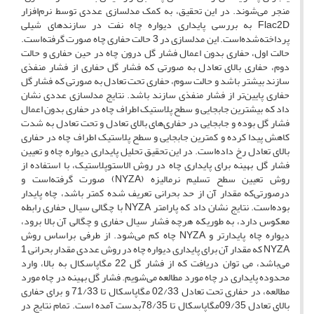
منجر می‌شوند. در این تحقیق، به کمک مدلسازی عددی توسط نرم‌افزار
Flac2D به بررسی پایداری دیواره چاه نفت در سازندهای شیلی
پرداخته‌شده‌است. این مدلسازی در 3 حالت حفاری چاه صورت گرفته‌است.
حالت اول، حفاری بدون اعمال فشار گل درون چاه در حین حفاری و حالت
دوم، حفاری بالای تعادل به صورتی که فشار گل حفاری از فشار منفذی
سازند بیشتر باشد و حالت سوم، حفاری تحت تعادل به صورتی که فشار گل
حفاری پایین‌تر از فشار منفذی سازند باشد. نتایج مدلسازی عددی نشان
داد که بیشترین جابجایی و سطح پلاستیک اطراف چاه در حفاری بدون اعمال
فشار گل بوده و جابجایی در حفاری‌های بالای تعادل و تحت تعادل به شدت
کاهش پیدا کرده و کمترین جابجایی و سطح پلاستیک اطراف چاه در حفاری
بالای تعادل رخ داده‌است. در این تحقیق تحلیل پایداری دیواره چاه و تعیین
فشار گل بهینه برای پایداری چاه در روش الاستوپلاستیک، با استفاده از
روش تعیین سطح تسلیم نرمالیزه (NYZA) صورت گرفته‌است و
درصورتی‌که مقدار آن از حد بحرانی تعریف شده کمتر باشد، چاه پایدار
بوده‌است. نتایج نشان داد که پارامتر NYZA با چگالی سیال حفاری رابطه
معکوس دارد، به طوریکه هرچه فشار سیال حفاری و چگالی آن بالا برود،
دیواره چاه پایدارتر و NYZA چاه کم می‌شود. از طرفی براساس روش
NYZA که مقدار آن برای پایداری دیواره چاه در روش عددی مقدار بحرانی 1
می‌باشد، می توان دریافت که از فشار گل 22 مگاپاسکال به بالا، وارد
محدوده پایداری در چاه مورد مطالعه می‌شویم. فشار گل بهینه در چاه مورد
مطالعه، در حفاری تحت تعادل 02/33 مگاپاسکال تا 71/33 و برای حفاری
بالای تعادل 09/35مگاپاسکال تا 78/35بدست آمده است. تمام نتایج در