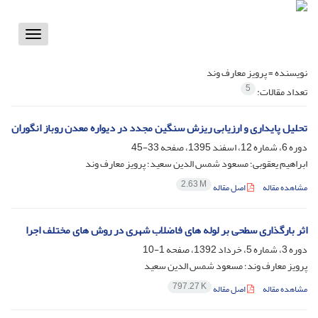
Toggle
vigation
نویسنده =
پرویز معارف وند
5
تعداد مقالات:
تحلیل پایداری و ارزیابی ریزش سنگین مجدد در دیواره معدن روباز انگوران
دوره 6، شماره 12، اسفند 1395، صفحه
33-45
ابراهیم یعقوبی؛ مسعود شمس الدین سعید؛ پرویز معارف وند
2.63 M
مشاهده مقاله
اصل مقاله
اثر بارگذاری سطحی بر لوله های فاضلاب شهری در روش های مختلف اجرا
دوره 3، شماره 5، خرداد 1392، صفحه
1-10
پرویز معارف وند؛ مسعود شمس الدین سعید
797.27 K
مشاهده مقاله
اصل مقاله