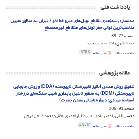
یادداشت فنی
مدلسازی سه‌بُعدی تقاطع تونل‌های مترو خط 6 و 7 تهران به منظور تعیین
مناسب‌ترین توالی حفر تونل‌های متقاطع غیرهمسطح
صفحه
77-89
حمید شری زاده؛ سعید دهقان
878 K
مشاهده مقاله
اصل مقاله
مقاله پژوهشی
تلفیق روش عددی آنالیز تغییرشکل ناپیوسته (DDA) و روش جابجایی
ناپیوستگی (DDM) به منظور تحلیل پایداری شیب سنگ‌های درزه‌دار
(مطالعه موردی: دیواره شمالی معدن چغارت)
صفحه
91-105
محسن خانی زاده بهابادی؛ علیرضا یاراحمدی بافقی؛ محمد فاتحی مرجی
1.83 M
مشاهده مقاله
اصل مقاله