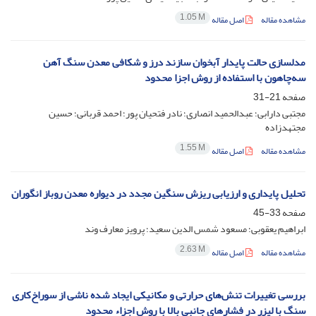
1.05 M
مشاهده مقاله
اصل مقاله
مدلسازی حالت پایدار آبخوان سازند درز و شکافی معدن سنگ آهن
سه‌چاهون با استفاده از روش اجزا محدود
صفحه
21-31
مجتبی دارابی؛ عبدالحمید انصاری؛ نادر فتحیان پور؛ احمد قربانی؛ حسین
مجتهدزاده
1.55 M
مشاهده مقاله
اصل مقاله
تحلیل پایداری و ارزیابی ریزش سنگین مجدد در دیواره معدن روباز انگوران
صفحه
33-45
ابراهیم یعقوبی؛ مسعود شمس الدین سعید؛ پرویز معارف وند
2.63 M
مشاهده مقاله
اصل مقاله
بررسی تغییرات تنش‌های حرارتی و مکانیکی ایجاد شده ناشی از سوراخ‌کاری
سنگ با لیزر در فشارهای جانبی بالا با روش اجزاء محدود