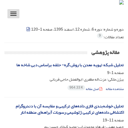
Toggle
vigation
دوره و شماره:
دوره 6، شماره 12، اسفند 1395، صفحه 1-120
9
تعداد مقالات:
مقاله پژوهشی
تحلیل شبکه تهویه معدن با روش گره- حلقه براساس دبی شاخه ها
صفحه
1-9
بیژن ملکی؛ عزت اله مظفری؛ ابوالفضل حاجی قربانی
964.33 K
مشاهده مقاله
اصل مقاله
تحلیل خوشه‌بندی فازی داده‌های ترکیبی و مقایسه آن با دندروگرام
اکتشافی داده‌های ترکیبی ژئوشیمی رسوبات آبراهه‌ای منطقه انار
صفحه
11-19
حمید معینی؛ فرهاد محمدتراب؛ مجید کیخای حسین پور