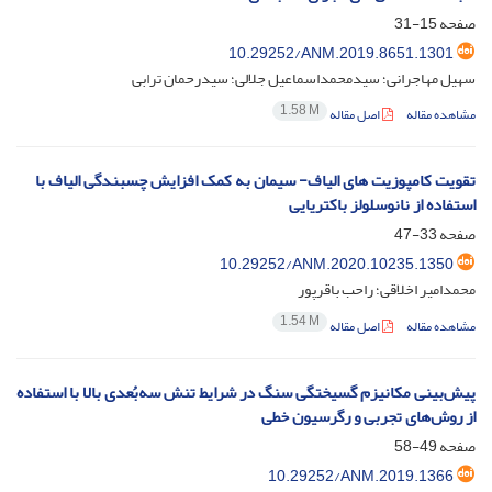
صفحه
15-31
10.29252/ANM.2019.8651.1301
سهیل مهاجرانی؛ سیدمحمداسماعیل جلالی؛ سیدرحمان ترابی
1.58 M
مشاهده مقاله
اصل مقاله
تقویت کامپوزیت های الیاف- سیمان به کمک افزایش چسبندگی الیاف با
استفاده از نانوسلولز باکتریایی
صفحه
33-47
10.29252/ANM.2020.10235.1350
محمدامیر اخلاقی؛ راحب باقرپور
1.54 M
مشاهده مقاله
اصل مقاله
پیش‌بینی مکانیزم گسیختگی سنگ در شرایط تنش سه‌بُعدی بالا با استفاده
از روش‌های تجربی و رگرسیون خطی
صفحه
49-58
10.29252/ANM.2019.1366