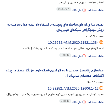
اصغر سیاه منصوری؛ حسین جلالی فر
983.09 K
مشاهده مقاله
اصل مقاله
تصویرسازی لرزه‌ای ساختارهای پیچیده با استفاده از تهیه مدل سرعت به
روش توموگرافی شبکه‌ای هیبریدی
صفحه
59-76
10.29252/ANM.2020.11821.1384
احسان نظری ولاشانی؛ مهرداد سلیمانی منفرد؛ امین روشندل کاهو
1.99 M
مشاهده مقاله
اصل مقاله
مدلسازی پتانسیل معدنی با به ‌کارگیری شبکه خودرمزنگار عمیق در پهنه
اکتشافی دهسلم، شرق ایران
صفحه
77-94
10.29252/ANM.2020.12606.1412
مجید کیخای حسین پور؛ امیرحسین کوهساری؛ امین حسین مرشدی؛ آلوک پروال
2.88 M
مشاهده مقاله
اصل مقاله