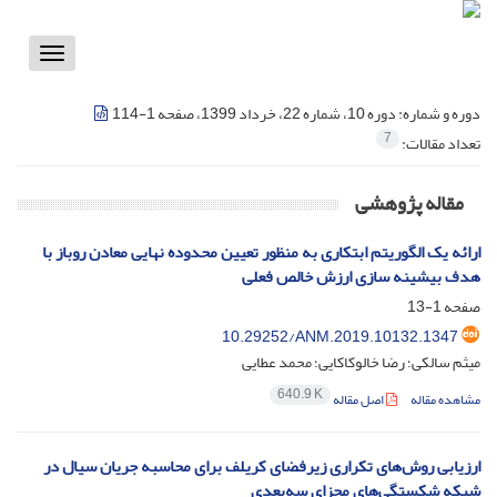
Toggle
vigation
دوره و شماره:
دوره 10، شماره 22، خرداد 1399، صفحه 1-114
7
تعداد مقالات:
مقاله پژوهشی
ارائه یک الگوریتم ابتکاری به منظور تعیین محدوده نهایی معادن روباز با
هدف بیشینه سازی ارزش خالص فعلی
صفحه
1-13
10.29252/ANM.2019.10132.1347
میثم سالکی؛ رضا خالوکاکایی؛ محمد عطایی
640.9 K
مشاهده مقاله
اصل مقاله
ارزیابی روش‌های تکراری زیرفضای کریلف برای محاسبه جریان سیال در
شبکه شکستگی‌های مجزای سه‌بعدی